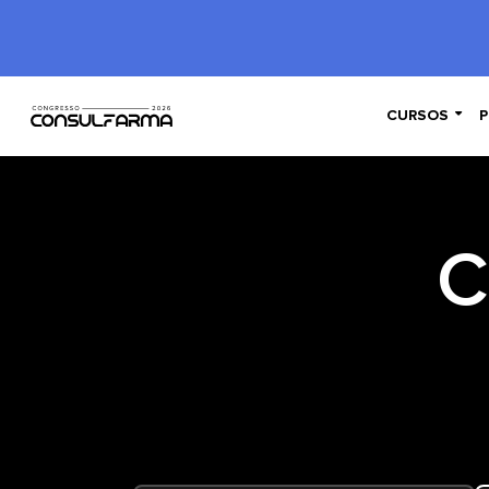

CURSOS
P
C