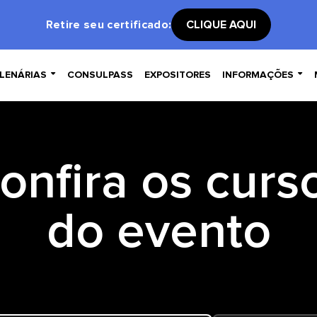
Retire seu certificado:
CLIQUE AQUI


LENÁRIAS
CONSULPASS
EXPOSITORES
INFORMAÇÕES
onfira os curs
do evento