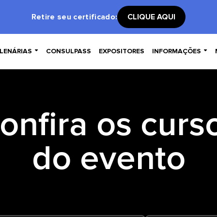
Retire seu certificado:
CLIQUE AQUI


LENÁRIAS
CONSULPASS
EXPOSITORES
INFORMAÇÕES
onfira os curs
do evento