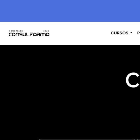

CURSOS
P
C