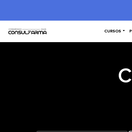

CURSOS
P
C