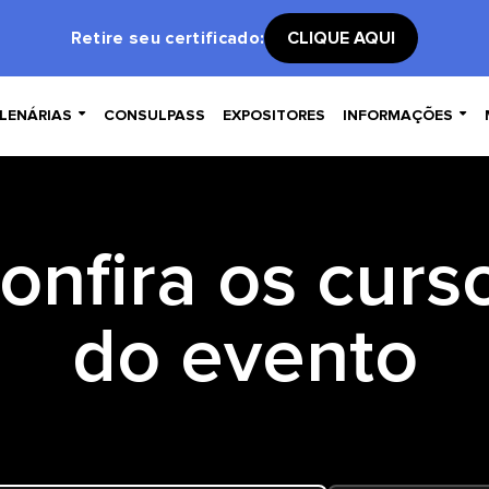
Retire seu certificado:
CLIQUE AQUI


LENÁRIAS
CONSULPASS
EXPOSITORES
INFORMAÇÕES
onfira os curs
do evento