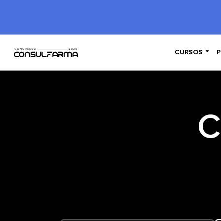

CURSOS
P
C