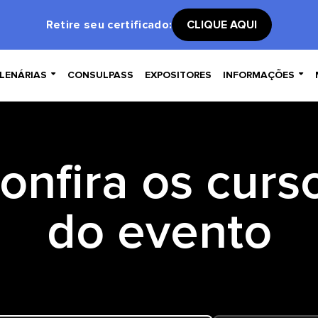
Retire seu certificado:
CLIQUE AQUI


LENÁRIAS
CONSULPASS
EXPOSITORES
INFORMAÇÕES
onfira os curs
do evento