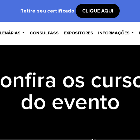
Retire seu certificado:
CLIQUE AQUI


LENÁRIAS
CONSULPASS
EXPOSITORES
INFORMAÇÕES
onfira os curs
do evento