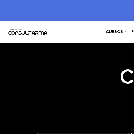

CURSOS
P
C