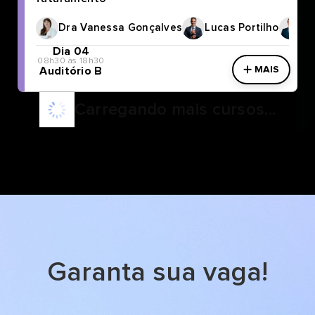
Dra Vanessa Gonçalves
Lucas Portilho
Lu
Dia 04
08h30 às 18h30
MAIS
Auditório B
Carregando mais cursos...
Garanta sua vaga!