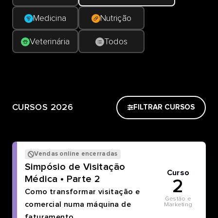
Medicina
Nutrição
Veterinária
Todos
CURSOS 2026
FILTRAR CURSOS
Vendas online encerradas
Simpósio de Visitação
Curso
Médica • Parte 2
2
Como transformar visitação e
Gestão e
comercial numa máquina de
Marketing
faturamento