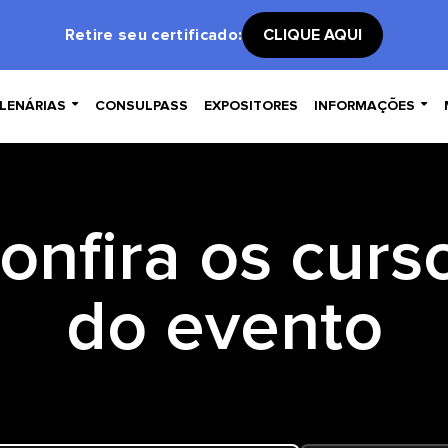
Retire seu certificado:
CLIQUE AQUI


LENÁRIAS
CONSULPASS
EXPOSITORES
INFORMAÇÕES
onfira os curs
do evento