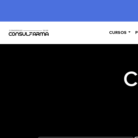

CURSOS
P
C