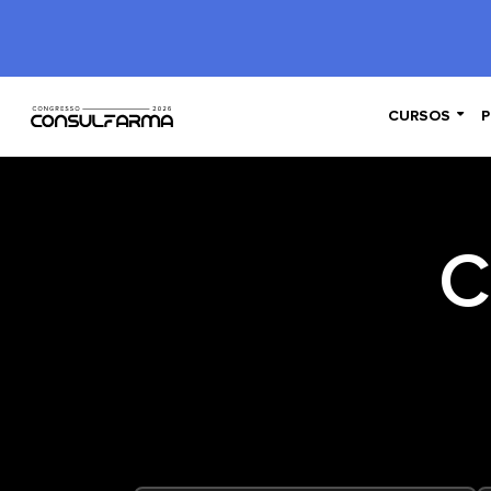

CURSOS
P
C