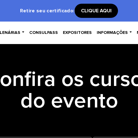
Retire seu certificado:
CLIQUE AQUI


LENÁRIAS
CONSULPASS
EXPOSITORES
INFORMAÇÕES
onfira os curs
do evento