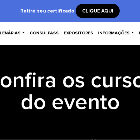
Retire seu certificado:
CLIQUE AQUI


LENÁRIAS
CONSULPASS
EXPOSITORES
INFORMAÇÕES
onfira os curs
do evento