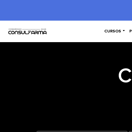

CURSOS
P
C