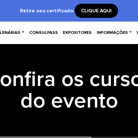
Retire seu certificado:
CLIQUE AQUI


LENÁRIAS
CONSULPASS
EXPOSITORES
INFORMAÇÕES
onfira os curs
do evento