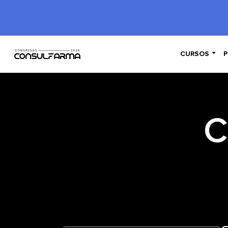

CURSOS
P
C