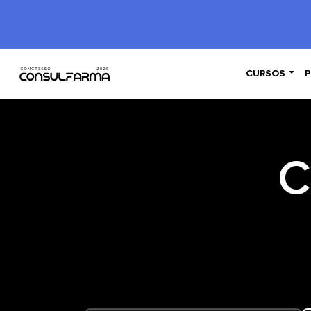

CURSOS
P
C