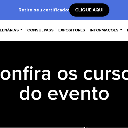
Retire seu certificado:
CLIQUE AQUI


LENÁRIAS
CONSULPASS
EXPOSITORES
INFORMAÇÕES
onfira os curs
do evento