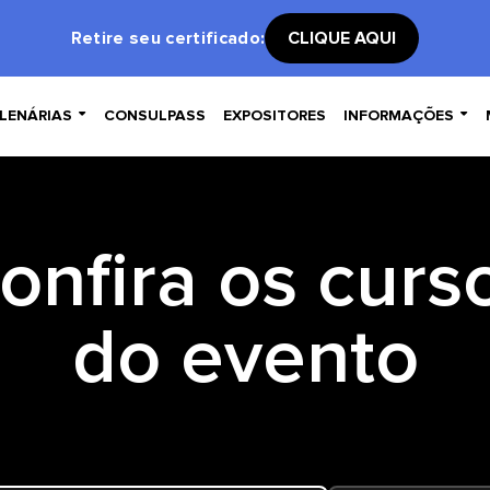
Retire seu certificado:
CLIQUE AQUI


LENÁRIAS
CONSULPASS
EXPOSITORES
INFORMAÇÕES
onfira os curs
do evento