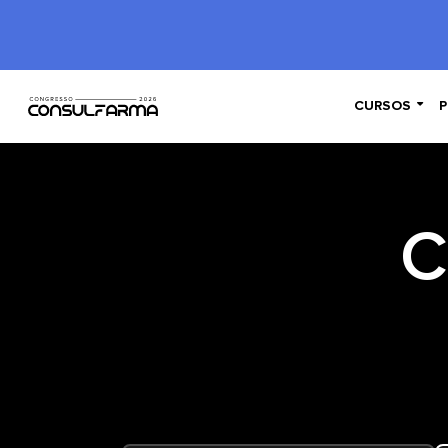

CURSOS
P
C